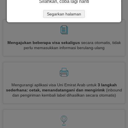
Silahkan, coba lagi nanti
Arab
Segarkan halaman
Mengajukan beberapa visa sekaligus
secara otomatis, tidak
perlu memasukkan informasi berulang-ulang
Mengurangi aplikasi visa Uni Emirat Arab untuk
3 langkah
sederhana: cetak, menandatangani dan mengirimk
(inbound
dan pengiriman kembali label dihasilkan secara otomatis)