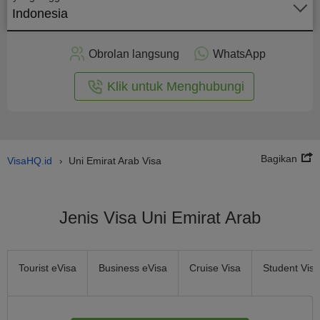
Indonesia
rapkan
ecara
Obrolan langsung
WhatsApp
nline
Klik untuk Menghubungi
Bagikan
VisaHQ.id
Uni Emirat Arab Visa
›
Jenis Visa Uni Emirat Arab
Tourist eVisa
Business eVisa
Cruise Visa
Student Visa