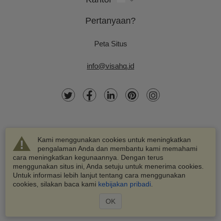
Pertanyaan?
Peta Situs
info@visahq.id
Kami menggunakan cookies untuk meningkatkan
pengalaman Anda dan membantu kami memahami
cara meningkatkan kegunaannya. Dengan terus
menggunakan situs ini, Anda setuju untuk menerima cookies.
Untuk informasi lebih lanjut tentang cara menggunakan
© 2003-2026 VisaHQ.com, Inc. Hak cipta dilindungi.
cookies, silakan baca kami
kebijakan pribadi
.
VisaHQ dan logo VisaHQ adalah merek dagang terdaftar dari
VisaHQ.com, Inc.
OK