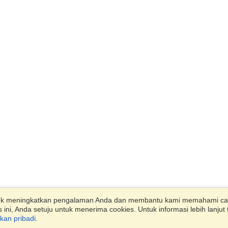
uk meningkatkan pengalaman Anda dan membantu kami memahami ca
ini, Anda setuju untuk menerima cookies. Untuk informasi lebih lanj
akan pribadi
.