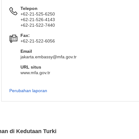
Telepon
+62-21-525-6250
+62-21-526-4143
+62-21-522-7440
Fax:
+62-21-522-6056
Email
jakarta.embassy@mfa.gov.tr
URL situs
www.mfa.gov.tr
Perubahan laporan
nan di Kedutaan Turki