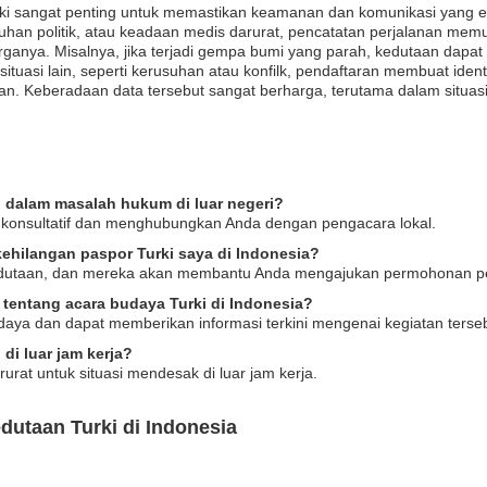
ki sangat penting untuk memastikan keamanan dan komunikasi yang efe
usuhan politik, atau keadaan medis darurat, pencatatan perjalanan m
anya. Misalnya, jika terjadi gempa bumi yang parah, kedutaan dapat m
tuasi lain, seperti kerusuhan atau konfilk, pendaftaran membuat ident
ukan. Keberadaan data tersebut sangat berharga, terutama dalam situ
dalam masalah hukum di luar negeri?
konsultatif dan menghubungkan Anda dengan pengacara lokal.
kehilangan paspor Turki saya di Indonesia?
kedutaan, dan mereka akan membantu Anda mengajukan permohonan p
tentang acara budaya Turki di Indonesia?
aya dan dapat memberikan informasi terkini mengenai kegiatan terseb
i luar jam kerja?
at untuk situasi mendesak di luar jam kerja.
dutaan Turki di Indonesia