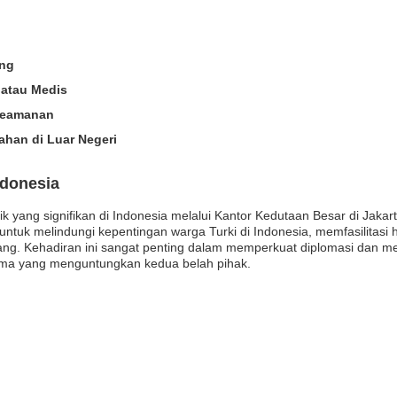
ing
atau Medis
Keamanan
han di Luar Negeri
ndonesia
ik yang signifikan di Indonesia melalui Kantor Kedutaan Besar di Jakar
ntuk melindungi kepentingan warga Turki di Indonesia, memfasilitasi 
g. Kehadiran ini sangat penting dalam memperkuat diplomasi dan meny
a yang menguntungkan kedua belah pihak.