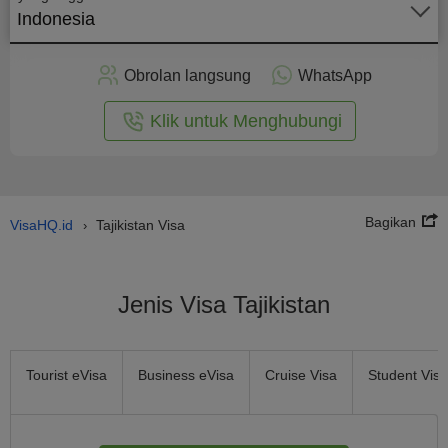
Indonesia
rapkan
ecara
Obrolan langsung
WhatsApp
nline
Klik untuk Menghubungi
Bagikan
VisaHQ.id
Tajikistan Visa
›
Jenis Visa Tajikistan
Tourist eVisa
Business eVisa
Cruise Visa
Student Visa