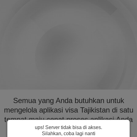
Semua yang Anda butuhkan untuk
mengelola aplikasi visa Tajikistan di satu
tempat maju cepat proses aplikasi Anda
ups! Server tidak bisa di akses.
untuk visa ke Tajikistan
Silahkan, coba lagi nanti