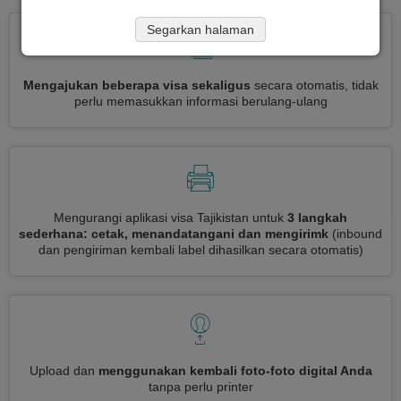
Segarkan halaman
Mengajukan beberapa visa sekaligus
secara otomatis, tidak
perlu memasukkan informasi berulang-ulang
Mengurangi aplikasi visa Tajikistan untuk
3 langkah
sederhana: cetak, menandatangani dan mengirimk
(inbound
dan pengiriman kembali label dihasilkan secara otomatis)
Upload dan
menggunakan kembali foto-foto digital Anda
tanpa perlu printer