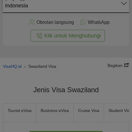
Indonesia
rapkan
ecara
Obrolan langsung
WhatsApp
nline
Klik untuk Menghubungi
Bagikan
VisaHQ.id
Swaziland Visa
›
Jenis Visa Swaziland
Tourist eVisa
Business eVisa
Cruise Visa
Student Visa