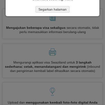
Segarkan halaman
Mengajukan beberapa visa sekaligus
secara otomatis, tidak
perlu memasukkan informasi berulang-ulang
Mengurangi aplikasi visa Swaziland untuk
3 langkah
sederhana: cetak, menandatangani dan mengirimk
(inbound
dan pengiriman kembali label dihasilkan secara otomatis)
Upload dan
menggunakan kembali foto-foto digital Anda