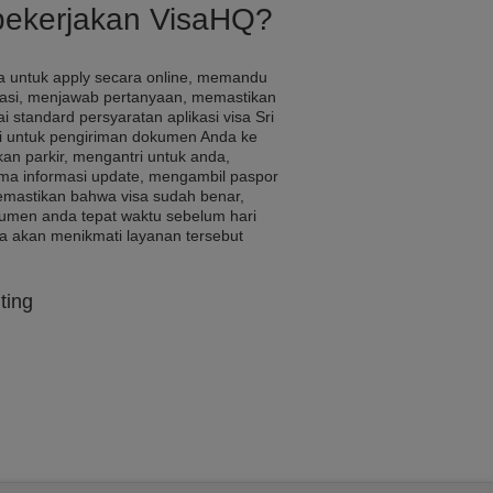
pekerjakan VisaHQ?
 untuk apply secara online, memandu
kasi, menjawab pertanyaan, memastikan
i standard persyaratan aplikasi visa Sri
i untuk pengiriman dokumen Anda ke
an parkir, mengantri untuk anda,
a informasi update, mengambil paspor
memastikan bahwa visa sudah benar,
umen anda tepat waktu sebelum hari
a akan menikmati layanan tersebut
ting