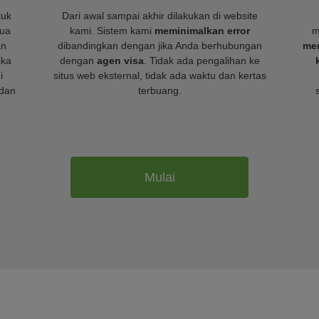
tuk
Dari awal sampai akhir dilakukan di website
mua
kami. Sistem kami
meminimalkan error
m
an
dibandingkan dengan jika Anda berhubungan
mem
ika
dengan
agen visa
. Tidak ada pengalihan ke
i
situs web eksternal, tidak ada waktu dan kertas
dan
terbuang.
Mulai