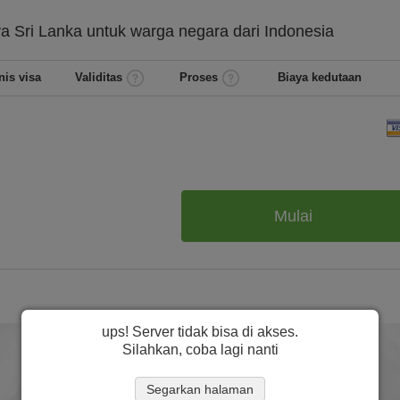
ya
Sri Lanka untuk warga negara dari
Indonesia
nis visa
Validitas
Proses
Biaya kedutaan
Mulai
ups! Server tidak bisa di akses.
Silahkan, coba lagi nanti
Segarkan halaman