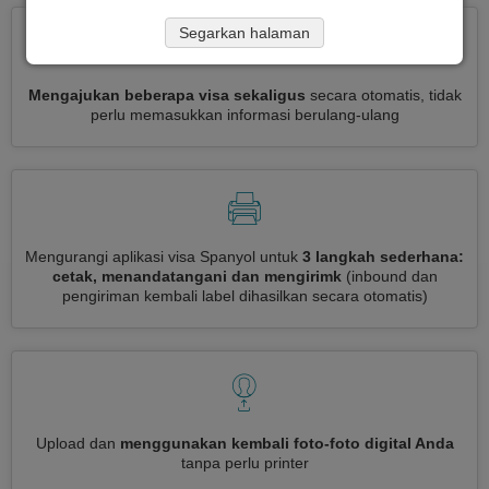
Segarkan halaman
Mengajukan beberapa visa sekaligus
secara otomatis, tidak
perlu memasukkan informasi berulang-ulang
Mengurangi aplikasi visa Spanyol untuk
3 langkah sederhana:
cetak, menandatangani dan mengirimk
(inbound dan
pengiriman kembali label dihasilkan secara otomatis)
Upload dan
menggunakan kembali foto-foto digital Anda
tanpa perlu printer