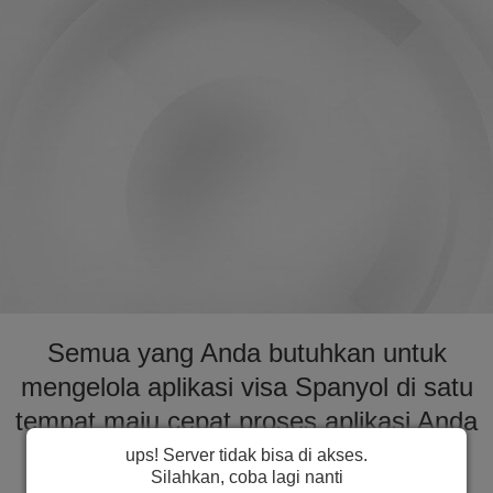
Semua yang Anda butuhkan untuk
mengelola aplikasi visa Spanyol di satu
tempat maju cepat proses aplikasi Anda
untuk visa ke Spanyol
ups! Server tidak bisa di akses.
Silahkan, coba lagi nanti