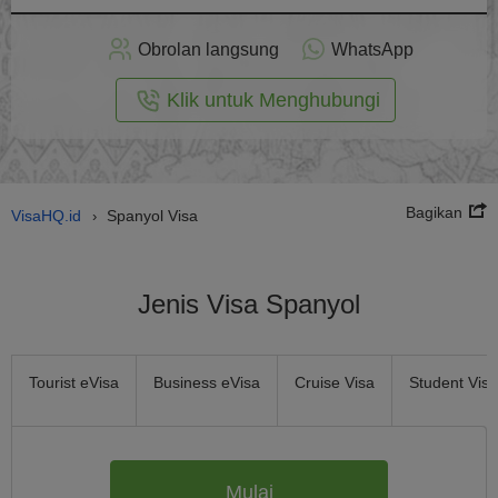
rapkan
ecara
Obrolan langsung
WhatsApp
nline
Klik untuk Menghubungi
Bagikan
VisaHQ.id
Spanyol Visa
›
Jenis Visa Spanyol
Tourist eVisa
Business eVisa
Cruise Visa
Student Visa
Mulai