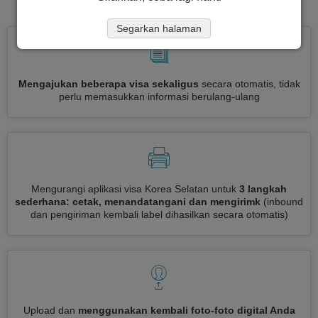
Segarkan halaman
Mengajukan beberapa visa sekaligus
secara otomatis, tidak
perlu memasukkan informasi berulang-ulang
Mengurangi aplikasi visa Korea Selatan untuk
3 langkah
sederhana: cetak, menandatangani dan mengirimk
(inbound
dan pengiriman kembali label dihasilkan secara otomatis)
Upload dan
menggunakan kembali foto-foto digital Anda