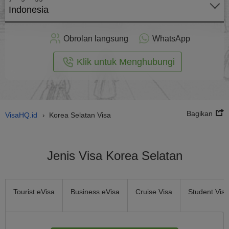
Indonesia
rapkan
ecara
Obrolan langsung
WhatsApp
nline
Klik untuk Menghubungi
Bagikan
VisaHQ.id
Korea Selatan Visa
›
Jenis Visa Korea Selatan
Tourist eVisa
Business eVisa
Cruise Visa
Student Visa