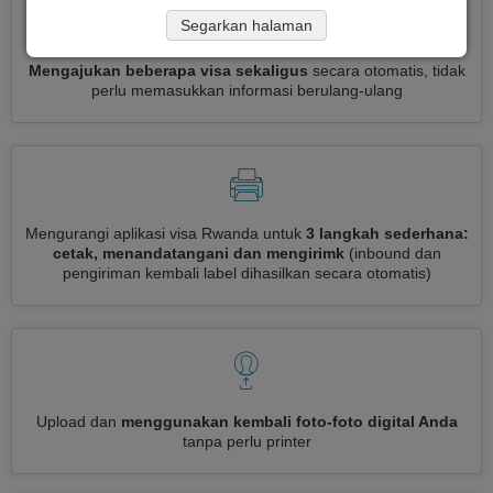
Segarkan halaman
Mengajukan beberapa visa sekaligus
secara otomatis, tidak
perlu memasukkan informasi berulang-ulang
Mengurangi aplikasi visa Rwanda untuk
3 langkah sederhana:
cetak, menandatangani dan mengirimk
(inbound dan
pengiriman kembali label dihasilkan secara otomatis)
Upload dan
menggunakan kembali foto-foto digital Anda
tanpa perlu printer