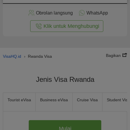
rapkan
ecara
Obrolan langsung
WhatsApp
nline
Klik untuk Menghubungi
Bagikan
VisaHQ.id
Rwanda Visa
›
Jenis Visa Rwanda
Tourist eVisa
Business eVisa
Cruise Visa
Student Visa
Mulai