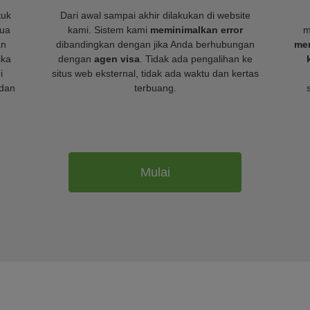
tuk
Dari awal sampai akhir dilakukan di website
mua
kami. Sistem kami
meminimalkan error
m
an
dibandingkan dengan jika Anda berhubungan
mem
ika
dengan
agen visa
. Tidak ada pengalihan ke
i
situs web eksternal, tidak ada waktu dan kertas
dan
terbuang.
Mulai