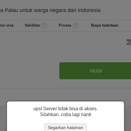
ya
Palau untuk warga negara dari
Indonesia
nis visa
Validitas
Proses
Biaya kedutaan
Mulai
ups! Server tidak bisa di akses.
Silahkan, coba lagi nanti
Segarkan halaman