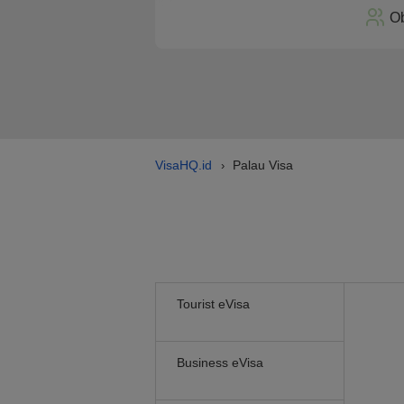
Ob
VisaHQ.id
Palau Visa
›
Tourist eVisa
Business eVisa