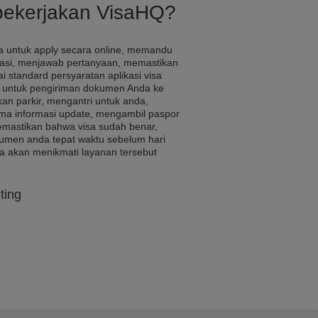
pekerjakan VisaHQ?
 untuk apply secara online, memandu
kasi, menjawab pertanyaan, memastikan
i standard persyaratan aplikasi visa
i untuk pengiriman dokumen Anda ke
an parkir, mengantri untuk anda,
a informasi update, mengambil paspor
memastikan bahwa visa sudah benar,
umen anda tepat waktu sebelum hari
a akan menikmati layanan tersebut
ting