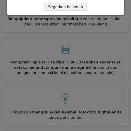
Segarkan halaman
Mengajukan beberapa visa sekaligus
secara otomatis, tidak
perlu memasukkan informasi berulang-ulang
Mengurangi aplikasi visa Niger untuk
3 langkah sederhana:
cetak, menandatangani dan mengirimk
(inbound dan
pengiriman kembali label dihasilkan secara otomatis)
Upload dan
menggunakan kembali foto-foto digital Anda
tanpa perlu printer