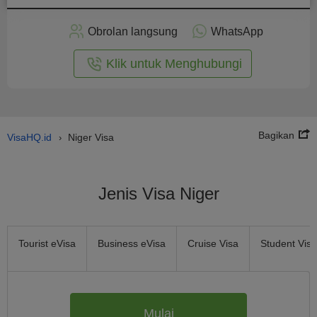
rapkan
ecara
Obrolan langsung
WhatsApp
nline
Klik untuk Menghubungi
Bagikan
VisaHQ.id
Niger Visa
›
Jenis Visa Niger
Tourist eVisa
Business eVisa
Cruise Visa
Student Visa
Mulai