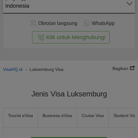
Indonesia
rapkan
ecara
Obrolan langsung
WhatsApp
nline
Klik untuk Menghubungi
Bagikan
VisaHQ.id
Luksemburg Visa
›
Jenis Visa Luksemburg
Tourist eVisa
Business eVisa
Cruise Visa
Student Visa