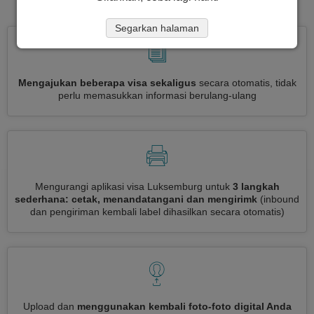
Segarkan halaman
Mengajukan beberapa visa sekaligus
secara otomatis, tidak
perlu memasukkan informasi berulang-ulang
Mengurangi aplikasi visa Luksemburg untuk
3 langkah
sederhana: cetak, menandatangani dan mengirimk
(inbound
dan pengiriman kembali label dihasilkan secara otomatis)
Upload dan
menggunakan kembali foto-foto digital Anda