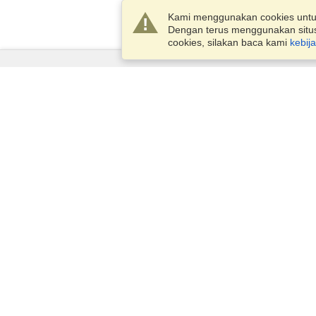
Kami menggunakan cookies unt
Dengan terus menggunakan situs 
cookies, silakan baca kami
kebij
Layanan
Pengajuan untuk visa
Periksa persyaratan visa
Informasi Kepabeanan
Kedutaan dan Konsulat
Informasi Schengen
Pernyataan Privasi
Ketentuan Layanan
Skor VisaHQ