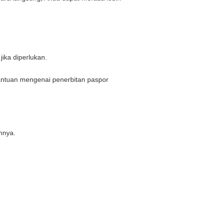
ika diperlukan.
antuan mengenai penerbitan paspor
nnya.