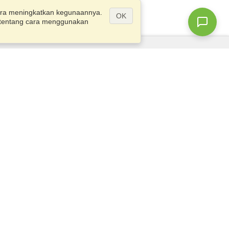
ra meningkatkan kegunaannya.
OK
ut tentang cara menggunakan
Pertanyaan?
Peta Situs
info@visahq.id
tan
790