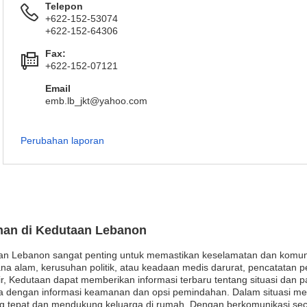
Telepon
+622-152-53074
+622-152-64306
Fax:
+622-152-07121
Email
emb.lb_jkt@yahoo.com
Perubahan laporan
anan di Kedutaan Lebanon
n Lebanon sangat penting untuk memastikan keselamatan dan komunika
cana alam, kerusuhan politik, atau keadaan medis darurat, pencatatan 
njir, Kedutaan dapat memberikan informasi terbaru tentang situasi da
a dengan informasi keamanan dan opsi pemindahan. Dalam situasi m
 tepat dan mendukung keluarga di rumah. Dengan berkomunikasi seca