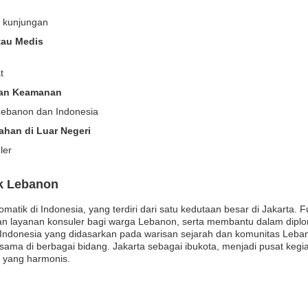
u kunjungan
tau Medis
t
uan Keamanan
 Lebanon dan Indonesia
han di Luar Negeri
ler
k Lebanon
matik di Indonesia, yang terdiri dari satu kedutaan besar di Jakarta. 
an layanan konsuler bagi warga Lebanon, serta membantu dalam dipl
ndonesia yang didasarkan pada warisan sejarah dan komunitas Lebano
ama di berbagai bidang. Jakarta sebagai ibukota, menjadi pusat kegia
 yang harmonis.