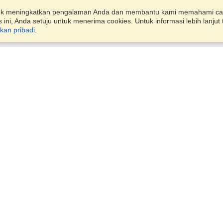
uk meningkatkan pengalaman Anda dan membantu kami memahami ca
ini, Anda setuju untuk menerima cookies. Untuk informasi lebih lanj
akan pribadi
.
Akun
Kantor
Menyelesaikan Aplikasi
Mengatur Aplikasi saya
Jl. K No 37, Mampang Prapa
Mengatur Pesanan saya
IV,
Mampang Prapatan,
Jakarta Selatan, Jakarta, 12
VisaHQ untuk bisnis
Lihat di Peta
Senin — Jumat
9:00 - 17:00