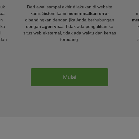
tuk
Dari awal sampai akhir dilakukan di website
mua
kami. Sistem kami
meminimalkan error
m
an
dibandingkan dengan jika Anda berhubungan
mem
ika
dengan
agen visa
. Tidak ada pengalihan ke
i
situs web eksternal, tidak ada waktu dan kertas
dan
terbuang.
Mulai