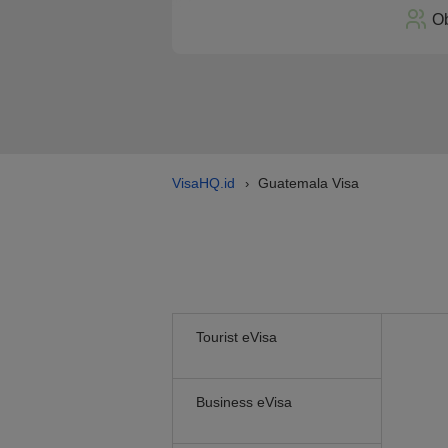
Ob
VisaHQ.id
Guatemala Visa
›
Tourist eVisa
Business eVisa