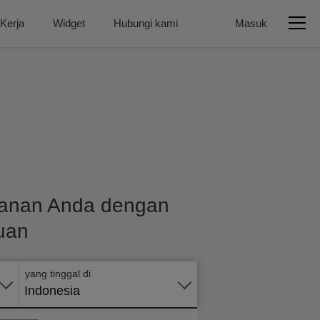
 Kerja
Widget
Hubungi kami
Masuk
alanan Anda dengan
Terapkan
uan
secara
online
yang tinggal di
Indonesia