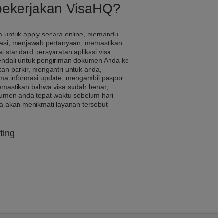
pekerjakan VisaHQ?
 untuk apply secara online, memandu
kasi, menjawab pertanyaan, memastikan
i standard persyaratan aplikasi visa
ndali untuk pengiriman dokumen Anda ke
an parkir, mengantri untuk anda,
a informasi update, mengambil paspor
memastikan bahwa visa sudah benar,
umen anda tepat waktu sebelum hari
a akan menikmati layanan tersebut
ting