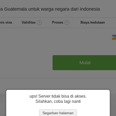
ya
Guatemala untuk warga negara dari
Indonesia
nis visa
Validitas
Proses
Biaya kedutaan
Mulai
ups! Server tidak bisa di akses.
Silahkan, coba lagi nanti
Segarkan halaman