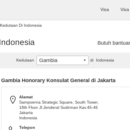
Visa
Visa
Kedutaan Di Indonesia
Indonesia
Butuh bantua
Gambia
Kedutaan
di
Indonesia
Gambia Honorary Konsulat General di Jakarta
Alamat
Sampoerna Strategic Square, South Tower,
18th Floor Jl.Jenderal Sudirman Kav.45-46
Jakarta
Indonesia
Telepon