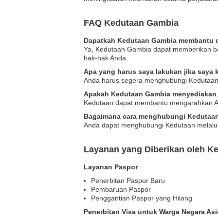
FAQ Kedutaan Gambia
Dapatkah Kedutaan Gambia membantu da
Ya, Kedutaan Gambia dapat memberikan ba
hak-hak Anda.
Apa yang harus saya lakukan jika saya 
Anda harus segera menghubungi Kedutaan 
Apakah Kedutaan Gambia menyediakan
Kedutaan dapat membantu mengarahkan Anda
Bagaimana cara menghubungi Kedutaan
Anda dapat menghubungi Kedutaan melalui 
Layanan yang Diberikan oleh K
Layanan Paspor
Penerbitan Paspor Baru
Pembaruan Paspor
Penggantian Paspor yang Hilang
Penerbitan Visa untuk Warga Negara As