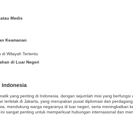
atau Medis
uan Keamanan
di Wilayah Tertentu
han di Luar Negeri
 Indonesia
atik yang penting di Indonesia, dengan sejumlah misi yang berfungsi
n terletak di Jakarta, yang merupakan pusat diplomasi dan perdagangan
, mendukung warga negaranya di luar negeri, serta meningkatkan k
 ini sangat penting untuk memperkuat hubungan internasional dan mem