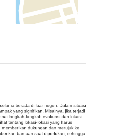
lama berada di luar negeri. Dalam situasi
pak yang signifikan. Misalnya, jika terjadi
ai langkah-langkah evakuasi dan lokasi
hat tentang lokasi-lokasi yang harus
am memberikan dukungan dan merujuk ke
erikan bantuan saat diperlukan, sehingga