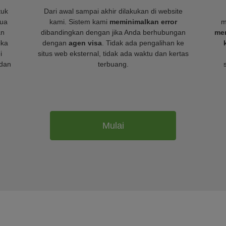
tuk
Dari awal sampai akhir dilakukan di website
mua
kami. Sistem kami
meminimalkan error
m
an
dibandingkan dengan jika Anda berhubungan
mem
ika
dengan
agen visa
. Tidak ada pengalihan ke
i
situs web eksternal, tidak ada waktu dan kertas
dan
terbuang.
Mulai