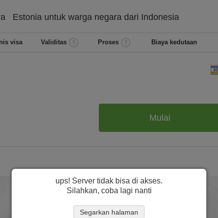
ya
Estonia untuk warga negara dari
Indonesia
nis visa
Validitas
Proses
Biaya kedutaan
Mulai
ups! Server tidak bisa di akses.
Silahkan, coba lagi nanti
Segarkan halaman