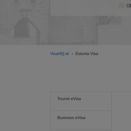
Ob
VisaHQ.id
Estonia Visa
›
Tourist eVisa
Business eVisa