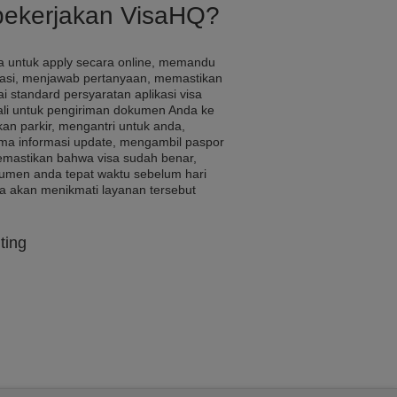
pekerjakan VisaHQ?
 untuk apply secara online, memandu
kasi, menjawab pertanyaan, memastikan
i standard persyaratan aplikasi visa
ali untuk pengiriman dokumen Anda ke
an parkir, mengantri untuk anda,
a informasi update, mengambil paspor
memastikan bahwa visa sudah benar,
umen anda tepat waktu sebelum hari
a akan menikmati layanan tersebut
ting