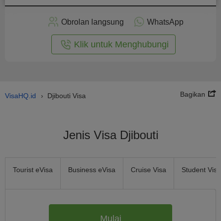
rapkan
ecara
Obrolan langsung
WhatsApp
nline
Klik untuk Menghubungi
Bagikan
VisaHQ.id
Djibouti Visa
›
Jenis Visa Djibouti
Tourist eVisa
Business eVisa
Cruise Visa
Student Visa
Mulai