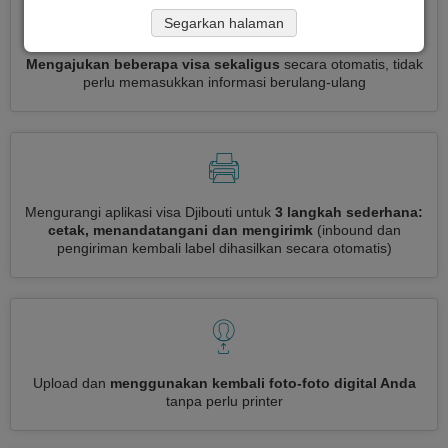
Segarkan halaman
Mengajukan beberapa visa sekaligus
secara otomatis, tidak
perlu memasukkan informasi berulang-ulang
Mengurangi aplikasi visa Djibouti untuk
3 langkah sederhana:
cetak, menandatangani dan mengirimk
(inbound dan
pengiriman kembali label dihasilkan secara otomatis)
Upload dan
menggunakan kembali foto-foto digital Anda
tanpa perlu printer