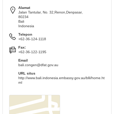
Alamat
Jalan Tantular, No. 32,Renon,Denpasar,
80234
Bali
Indonesia
Telepon
+62-36-124-1118
Fax:
+62-36-122-1195
Email
bali.congen@dfat.gov.au
URL situs
http://www.bali.indonesia.embassy.gov.au/blli/home.ht
ml