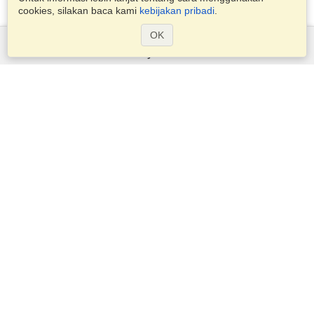
cookies, silakan baca kami
kebijakan pribadi
.
OK
Layanan
Pengajuan untuk visa
Periksa persyaratan visa
Informasi Kepabeanan
Kedutaan dan Konsulat
Informasi Schengen
Pernyataan Privasi
Ketentuan Layanan
Skor VisaHQ