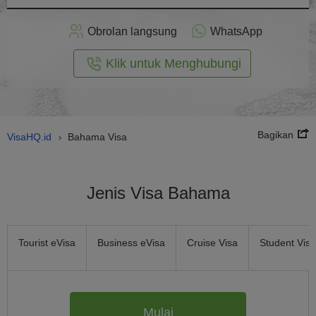
rapkan
ecara
Obrolan langsung
WhatsApp
nline
Klik untuk Menghubungi
Bagikan
VisaHQ.id
Bahama Visa
›
Jenis Visa Bahama
Tourist eVisa
Business eVisa
Cruise Visa
Student Visa
Mulai