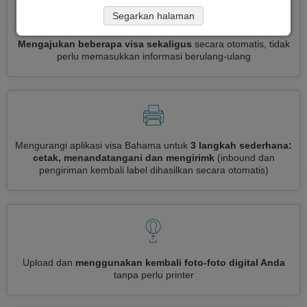
Segarkan halaman
Mengajukan beberapa visa sekaligus
secara otomatis, tidak
perlu memasukkan informasi berulang-ulang
Mengurangi aplikasi visa Bahama untuk
3 langkah sederhana:
cetak, menandatangani dan mengirimk
(inbound dan
pengiriman kembali label dihasilkan secara otomatis)
Upload dan
menggunakan kembali foto-foto digital Anda
tanpa perlu printer