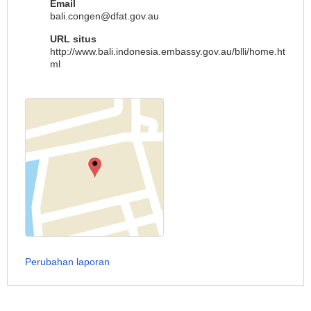
Email
bali.congen@dfat.gov.au
URL situs
http://www.bali.indonesia.embassy.gov.au/blli/home.ht
ml
Perubahan laporan