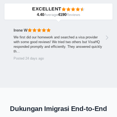
EXCELLENT
4.40
4190
Average
Reviews
Irene W
We first did our homework and searched a visa provider
with some good reviews! We tried two others but VisaHQ
responded promptly and efficiently. They answered quickly
th…
Posted 24 days ago
Dukungan Imigrasi End-to-End