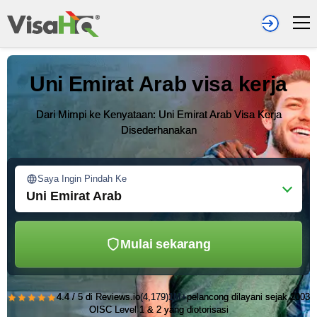
Uni Emirat Arab visa kerja
Dari Mimpi ke Kenyataan: Uni Emirat Arab Visa Kerja
Disederhanakan
Saya Ingin Pindah Ke
Uni Emirat Arab
Mulai sekarang
★★★★★
4.4 / 5 di Reviews.io
(4,179)
1M+
pelancong dilayani sejak 2003
OISC Level 1 & 2 yang diotorisasi